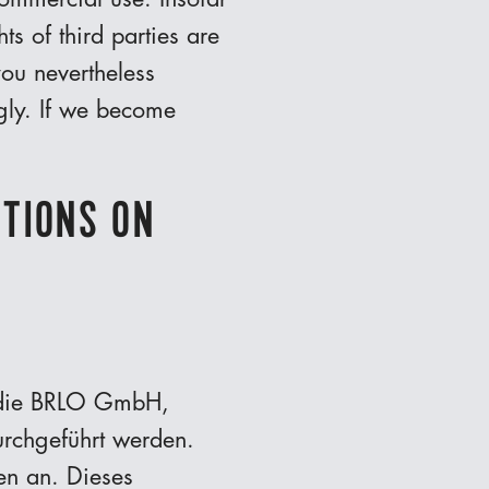
ts of third parties are
you nevertheless
gly. If we become
ITIONS ON
h die BRLO GmbH,
urchgeführt werden.
en an. Dieses