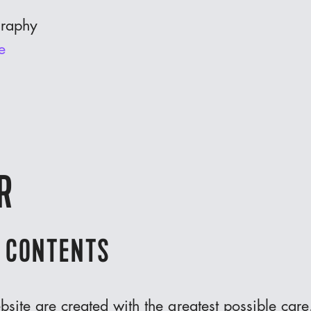
graphy
e
R
R CONTENTS
ebsite are created with the greatest possible car