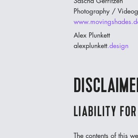
Sascha Gerritzen
Photography / Video
‍www.movingshades.d
Alex Plunkett
alexplunkett
.design
DISCLAIME
LIABILITY FO
The contents of this w