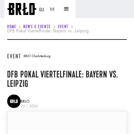
EN
DE
HOME
NEWS & EVENTS
EVENT
DFB Pokal Viertelfinale: Bayern vs. Leipzig
EVENT
BRLO Charlottenburg
DFB POKAL VIERTELFINALE: BAYERN VS.
LEIPZIG
BRLO
20.1.2026