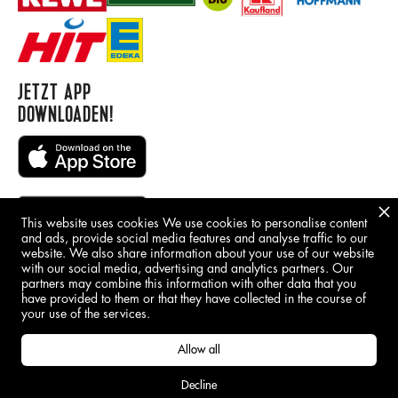
JETZT APP
DOWNLOADEN!
This website uses cookies We use cookies to personalise content
and ads, provide social media features and analyse traffic to our
website. We also share information about your use of our website
with our social media, advertising and analytics partners. Our
BORING STUFF
partners may combine this information with other data that you
have provided to them or that they have collected in the course of
IMPRINT
your use of the services.
GDPR
Allow all
Decline