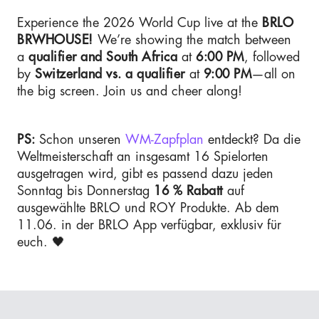
Experience the 2026 World Cup live at the
BRLO
BRWHOUSE!
We’re showing the match between
a
qualifier and South Africa
at
6:00 PM
, followed
by
Switzerland vs. a qualifier
at
9:00 PM
—all on
the big screen. Join us and cheer along!
PS:
Schon unseren
WM-Zapfplan
entdeckt? Da die
Weltmeisterschaft an insgesamt 16 Spielorten
ausgetragen wird, gibt es passend dazu jeden
Sonntag bis Donnerstag
16 % Rabatt
auf
ausgewählte BRLO und ROY Produkte. Ab dem
11.06. in der BRLO App verfügbar, exklusiv für
euch. 🖤