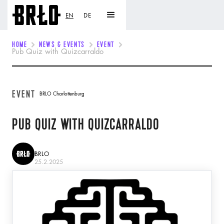
EN
DE
HOME
NEWS & EVENTS
EVENT
Pub Quiz with Quizcarraldo
EVENT
BRLO Charlottenburg
PUB QUIZ WITH QUIZCARRALDO
BRLO
25.2.2025