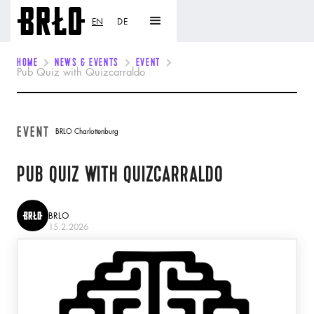
EN
DE
HOME
NEWS & EVENTS
EVENT
Pub Quiz with Quizcarraldo
EVENT
BRLO Charlottenburg
PUB QUIZ WITH QUIZCARRALDO
BRLO
15.2.2026