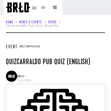
EN
DE
HOME
NEWS & EVENTS
EVENT
Quizcarraldo Pub Quiz (English)
EVENT
BRLO BRWHOUSE
QUIZCARRALDO PUB QUIZ (ENGLISH)
BRLO
10.4.2026