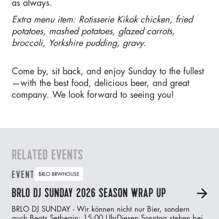
as always.
Extra menu item: Rotisserie Kikok chicken, fried
potatoes, mashed potatoes, glazed carrots,
broccoli, Yorkshire pudding, gravy.
Come by, sit back, and enjoy Sunday to the fullest
—with the best food, delicious beer, and great
company. We look forward to seeing you!
RELATED EVENTS
EVENT
BRLO BRWHOUSE
BRLO DJ SUNDAY 2026 SEASON WRAP UP
A
BRLO DJ SUNDAY - Wir können nicht nur Bier, sondern
auch Beats.‍Setbegin: 15:00 UhrDiesen Sonntag stehen bei