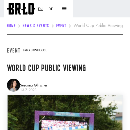
EN
DE
HOME
NEWS & EVENTS
EVENT
World Cup Public Viewing
EVENT
BRLO BRWHOUSE
WORLD CUP PUBLIC VIEWING
Susanna Glitscher
13.7.2023